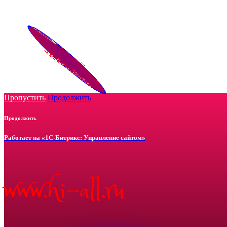
Конструктор баннеров
www.hi-all.ru
x
Пропустить
Продолжить
Продолжить
Работает на «1С-Битрикс: Управление сайтом»
www.hi-all.ru