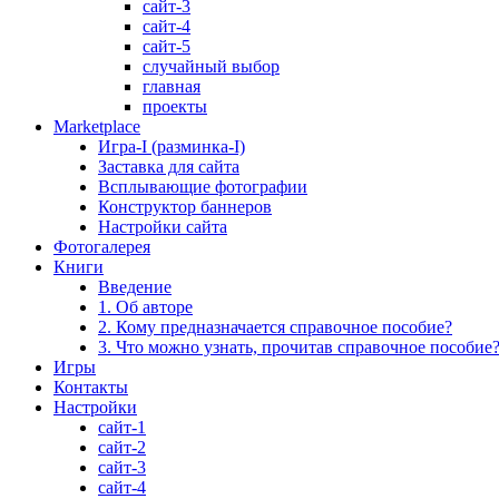
сайт-3
сайт-4
сайт-5
случайный выбор
главная
проекты
Marketplace
Игра-I (разминка-I)
Заставка для сайта
Всплывающие фотографии
Конструктор баннеров
Настройки сайта
Фотогалерея
Книги
Введение
1. Об авторе
2. Кому предназначается справочное пособие?
3. Что можно узнать, прочитав справочное пособие
Игры
Контакты
Настройки
сайт-1
сайт-2
сайт-3
сайт-4