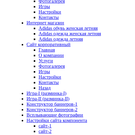
Фотогалерея
Игры
Наcтройки
Контакты
Интернет магазин
Adidas обувь женская летняя
Adidas одежда женская летняя
Adidas одежда летняя
Сайт корпоративный
Главная
О компании
Услуги
Фотогалерея
Игры
Настройки
Контакты
Назад
Игра-I (разминка-I)
Игра-II (разминка-II)
Конструктор баннеров-1
Конструктор баннеров-2
Всплывающие фотографии
Настройки сайта компонента
сайт-1
сайт-2