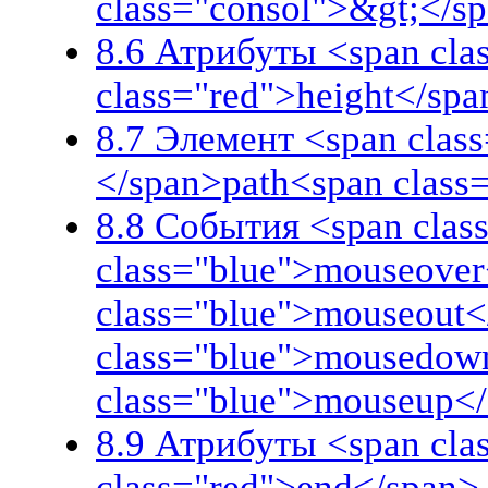
class="consol">&gt;</s
8.6 Атрибуты <span cla
class="red">height</spa
8.7 Элемент <span class
</span>path<span class
8.8 События <span class
class="blue">mouseover
class="blue">mouseout<
class="blue">mousedow
class="blue">mouseup<
8.9 Атрибуты <span cla
class="red">end</span>