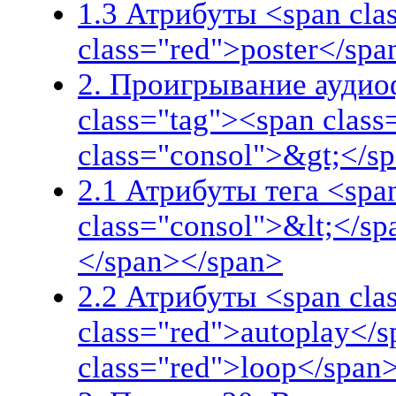
1.3 Атрибуты <span cla
class="red">poster</spa
2. Проигрывание аудиоф
class="tag"><span clas
class="consol">&gt;</s
2.1 Атрибуты тега <spa
class="consol">&lt;</s
</span></span>
2.2 Атрибуты <span clas
class="red">autoplay</s
class="red">loop</span