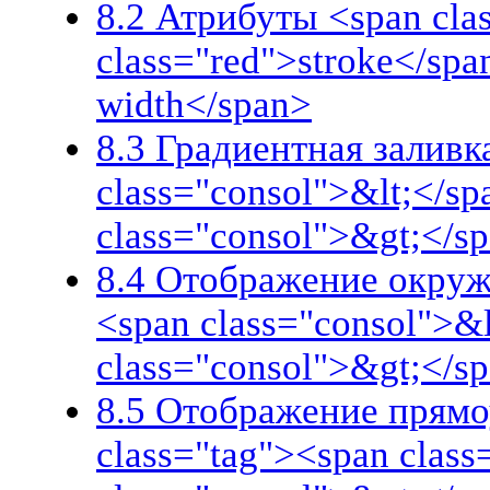
8.2 Атрибуты <span clas
class="red">stroke</spa
width</span>
8.3 Градиентная заливк
class="consol">&lt;</sp
class="consol">&gt;</s
8.4 Отображение окружн
<span class="consol">&l
class="consol">&gt;</s
8.5 Отображение прямо
class="tag"><span class