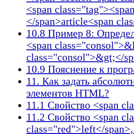
<span class="tag"><span
</span>article<span cl
10.8 Пример 8: Определ
<span class="consol">&
class="consol">&gt;</s
10.9 Пояснение к прог
11. Как задать абсолю
элементов HTML?
11.1 Свойство <span cla
11.2 Свойство <span cl
class="red">left</span>