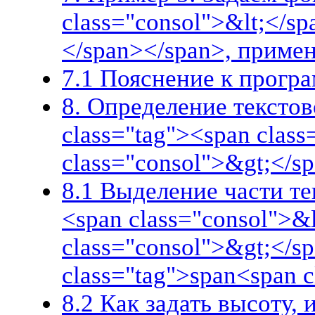
class="consol">&lt;</s
</span></span>, приме
7.1 Пояснение к прогр
8. Определение текстов
class="tag"><span clas
class="consol">&gt;</s
8.1 Выделение части те
<span class="consol">&
class="consol">&gt;</s
class="tag">span<span 
8.2 Как задать высоту,