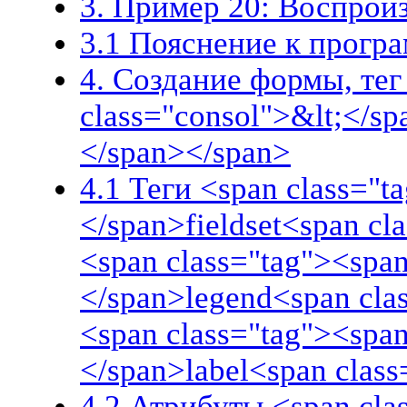
3. Пример 20: Воспрои
3.1 Пояснение к прогр
4. Создание формы, тег
class="consol">&lt;</s
</span></span>
4.1 Теги <span class="t
</span>fieldset<span cl
<span class="tag"><span
</span>legend<span cla
<span class="tag"><span
</span>label<span clas
4.2 Атрибуты <span cla