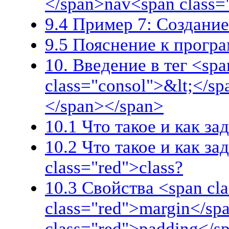
</span>nav<span class=
9.4 Пример 7: Создани
9.5 Пояснение к прогр
10. Введение в тег <spa
class="consol">&lt;</sp
</span></span>
10.1 Что такое и как за
10.2 Что такое и как за
class="red">class?
10.3 Свойства <span cla
class="red">margin</sp
class="red">padding</s