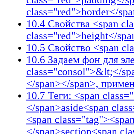
class="red">border</sp
10.4 Свойства <span cl
class="red">height</spa
10.5 Свойство <span cl
10.6 Задаем фон для эл
class="consol">&lt;</sp
</span></span>, приме
10.7 Теги: <span class=
</span>aside<span clas
<span class="tag"><span
</span>section<span cl