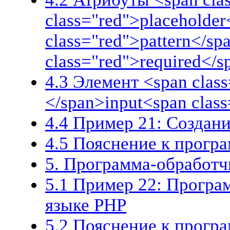
class="red">placeholder
class="red">pattern</sp
class="red">required</s
4.3 Элемент <span class
</span>input<span clas
4.4 Пример 21: Создан
4.5 Пояснение к прогр
5. Программа-обработч
5.1 Пример 22: Програ
языке PHP
5.2 Пояснение к прогр