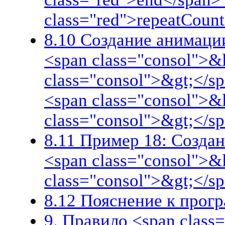
class="red">repeatCoun
8.10 Создание анимации
<span class="consol">&
class="consol">&gt;</sp
<span class="consol">&
class="consol">&gt;</s
8.11 Пример 18: Создан
<span class="consol">&
class="consol">&gt;</s
8.12 Пояснение к прог
9. Правило <span clas