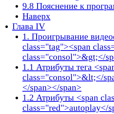
9.8 Пояснение к прогр
Наверх
Глава IV
1. Проигрывание видеоф
class="tag"><span clas
class="consol">&gt;</s
1.1 Атрибуты тега <spa
class="consol">&lt;</s
</span></span>
1.2 Атрибуты <span cla
class="red">autoplay</