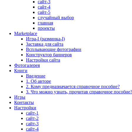
сайт-3
сайт-4
сайт-5
случайный выбор
главная
проекты
Marketplace
Игра-I (разминка-I)
Заставка для сайта
Всплывающие фотографии
Конструктор баннеров
Настройки сайта
Фотогалерея
Книги
Введение
1. Об авторе
2. Кому предназначается справочное пособие?
3. Что можно узнать, прочитав справочное пособие
Игры
Контакты
Настройки
сайт-1
сайт-2
сайт-3
сайт-4