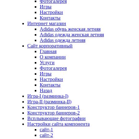
Фотогалерея
Игры
Наcтройки
Контакты
Интернет магазин
Adidas обувь женская летняя
Adidas одежда женская летняя
Adidas одежда летняя
Сайт корпоративный
Главная
О компании
Услуги
Фотогалерея
Игры
Настройки
Контакты
Назад
Игра-I (разминка-I)
Игра-II (разминка-II)
Конструктор баннеров-1
Конструктор баннеров-2
Всплывающие фотографии
Настройки сайта компонента
сайт-1
сайт-2