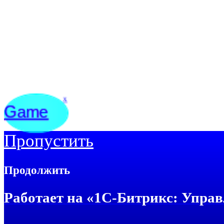
Game
x
Пропустить
Продолжить
Работает на «1С-Битрикс: Управ